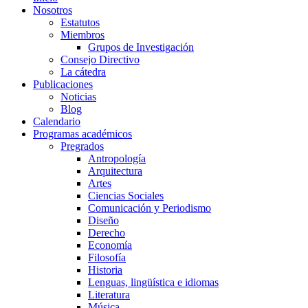
Nosotros
Estatutos
Miembros
Grupos de Investigación
Consejo Directivo
La cátedra
Publicaciones
Noticias
Blog
Calendario
Programas académicos
Pregrados
Antropología
Arquitectura
Artes
Ciencias Sociales
Comunicación y Periodismo
Diseño
Derecho
Economía
Filosofía
Historia
Lenguas, lingüística e idiomas
Literatura
Música