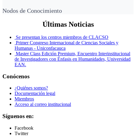
Nodos de Conocimiento
Últimas Noticias
Se presentan los centros miembros de CLACSO
Primer Congreso Internacional de Ciencias Sociales y
Humanas - Uniconfacauca
Master Class Edición Premium, Encuentro Interinstitucional
de Investigadores con Énfasis en Humanidades, Universidad
EAN.
Conócenos
¿Quiénes somos?
Documentación legal
Miembros
Acceso al correo institucional
Síguenos en:
Facebook
Twitter