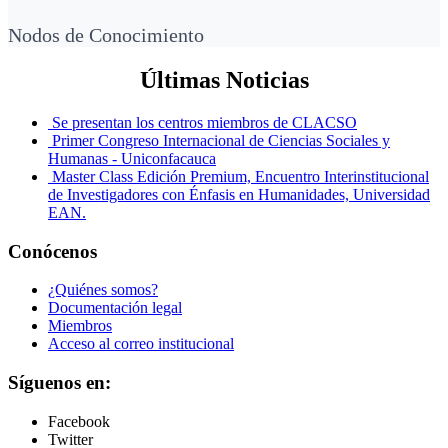
Nodos de Conocimiento
Últimas Noticias
Se presentan los centros miembros de CLACSO
Primer Congreso Internacional de Ciencias Sociales y
Humanas - Uniconfacauca
Master Class Edición Premium, Encuentro Interinstitucional
de Investigadores con Énfasis en Humanidades, Universidad
EAN.
Conócenos
¿Quiénes somos?
Documentación legal
Miembros
Acceso al correo institucional
Síguenos en:
Facebook
Twitter