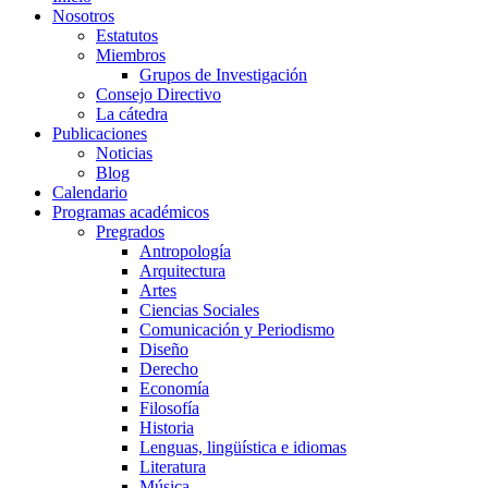
Nosotros
Estatutos
Miembros
Grupos de Investigación
Consejo Directivo
La cátedra
Publicaciones
Noticias
Blog
Calendario
Programas académicos
Pregrados
Antropología
Arquitectura
Artes
Ciencias Sociales
Comunicación y Periodismo
Diseño
Derecho
Economía
Filosofía
Historia
Lenguas, lingüística e idiomas
Literatura
Música