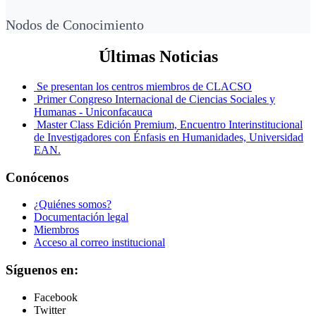
Nodos de Conocimiento
Últimas Noticias
Se presentan los centros miembros de CLACSO
Primer Congreso Internacional de Ciencias Sociales y
Humanas - Uniconfacauca
Master Class Edición Premium, Encuentro Interinstitucional
de Investigadores con Énfasis en Humanidades, Universidad
EAN.
Conócenos
¿Quiénes somos?
Documentación legal
Miembros
Acceso al correo institucional
Síguenos en:
Facebook
Twitter