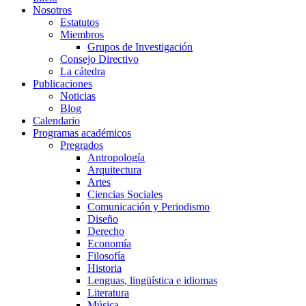
Nosotros
Estatutos
Miembros
Grupos de Investigación
Consejo Directivo
La cátedra
Publicaciones
Noticias
Blog
Calendario
Programas académicos
Pregrados
Antropología
Arquitectura
Artes
Ciencias Sociales
Comunicación y Periodismo
Diseño
Derecho
Economía
Filosofía
Historia
Lenguas, lingüística e idiomas
Literatura
Música