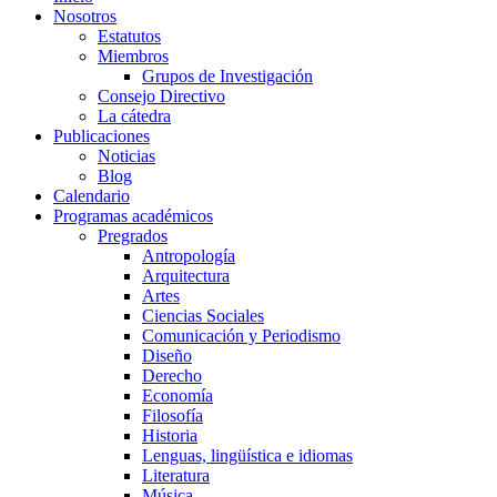
Nosotros
Estatutos
Miembros
Grupos de Investigación
Consejo Directivo
La cátedra
Publicaciones
Noticias
Blog
Calendario
Programas académicos
Pregrados
Antropología
Arquitectura
Artes
Ciencias Sociales
Comunicación y Periodismo
Diseño
Derecho
Economía
Filosofía
Historia
Lenguas, lingüística e idiomas
Literatura
Música