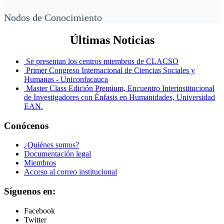
Nodos de Conocimiento
Últimas Noticias
Se presentan los centros miembros de CLACSO
Primer Congreso Internacional de Ciencias Sociales y
Humanas - Uniconfacauca
Master Class Edición Premium, Encuentro Interinstitucional
de Investigadores con Énfasis en Humanidades, Universidad
EAN.
Conócenos
¿Quiénes somos?
Documentación legal
Miembros
Acceso al correo institucional
Síguenos en:
Facebook
Twitter