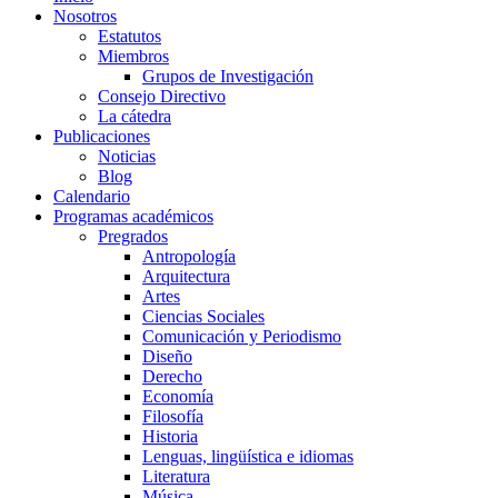
Nosotros
Estatutos
Miembros
Grupos de Investigación
Consejo Directivo
La cátedra
Publicaciones
Noticias
Blog
Calendario
Programas académicos
Pregrados
Antropología
Arquitectura
Artes
Ciencias Sociales
Comunicación y Periodismo
Diseño
Derecho
Economía
Filosofía
Historia
Lenguas, lingüística e idiomas
Literatura
Música