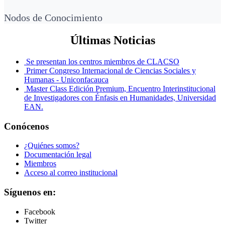
Nodos de Conocimiento
Últimas Noticias
Se presentan los centros miembros de CLACSO
Primer Congreso Internacional de Ciencias Sociales y
Humanas - Uniconfacauca
Master Class Edición Premium, Encuentro Interinstitucional
de Investigadores con Énfasis en Humanidades, Universidad
EAN.
Conócenos
¿Quiénes somos?
Documentación legal
Miembros
Acceso al correo institucional
Síguenos en:
Facebook
Twitter