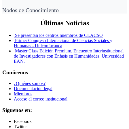
Nodos de Conocimiento
Últimas Noticias
Se presentan los centros miembros de CLACSO
Primer Congreso Internacional de Ciencias Sociales y
Humanas - Uniconfacauca
Master Class Edición Premium, Encuentro Interinstitucional
de Investigadores con Énfasis en Humanidades, Universidad
EAN.
Conócenos
¿Quiénes somos?
Documentación legal
Miembros
Acceso al correo institucional
Síguenos en:
Facebook
Twitter