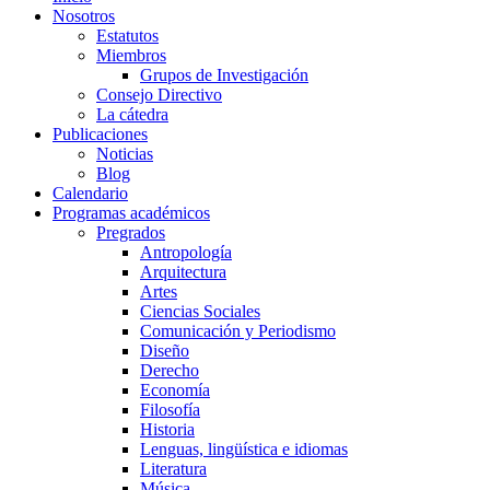
Nosotros
Estatutos
Miembros
Grupos de Investigación
Consejo Directivo
La cátedra
Publicaciones
Noticias
Blog
Calendario
Programas académicos
Pregrados
Antropología
Arquitectura
Artes
Ciencias Sociales
Comunicación y Periodismo
Diseño
Derecho
Economía
Filosofía
Historia
Lenguas, lingüística e idiomas
Literatura
Música