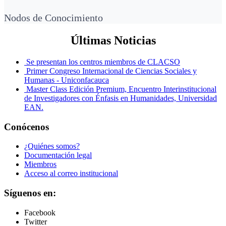
Nodos de Conocimiento
Últimas Noticias
Se presentan los centros miembros de CLACSO
Primer Congreso Internacional de Ciencias Sociales y
Humanas - Uniconfacauca
Master Class Edición Premium, Encuentro Interinstitucional
de Investigadores con Énfasis en Humanidades, Universidad
EAN.
Conócenos
¿Quiénes somos?
Documentación legal
Miembros
Acceso al correo institucional
Síguenos en:
Facebook
Twitter