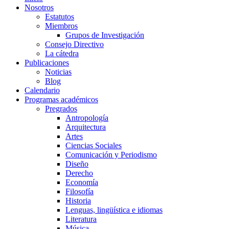
Nosotros
Estatutos
Miembros
Grupos de Investigación
Consejo Directivo
La cátedra
Publicaciones
Noticias
Blog
Calendario
Programas académicos
Pregrados
Antropología
Arquitectura
Artes
Ciencias Sociales
Comunicación y Periodismo
Diseño
Derecho
Economía
Filosofía
Historia
Lenguas, lingüística e idiomas
Literatura
Música