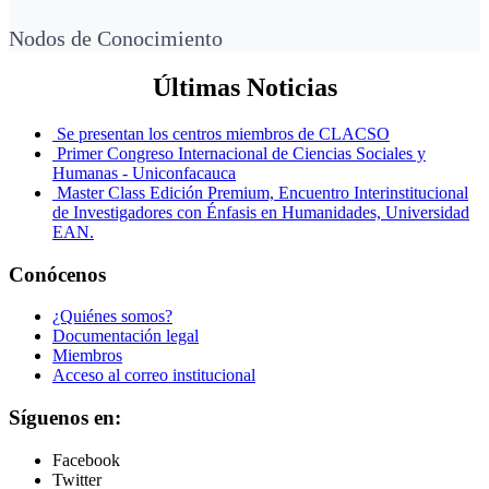
Nodos de Conocimiento
Últimas Noticias
Se presentan los centros miembros de CLACSO
Primer Congreso Internacional de Ciencias Sociales y
Humanas - Uniconfacauca
Master Class Edición Premium, Encuentro Interinstitucional
de Investigadores con Énfasis en Humanidades, Universidad
EAN.
Conócenos
¿Quiénes somos?
Documentación legal
Miembros
Acceso al correo institucional
Síguenos en:
Facebook
Twitter