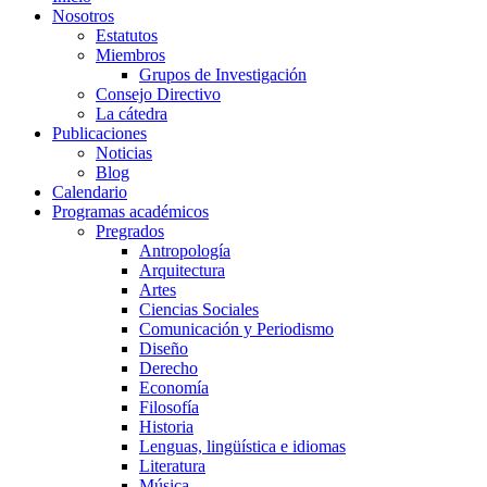
Nosotros
Estatutos
Miembros
Grupos de Investigación
Consejo Directivo
La cátedra
Publicaciones
Noticias
Blog
Calendario
Programas académicos
Pregrados
Antropología
Arquitectura
Artes
Ciencias Sociales
Comunicación y Periodismo
Diseño
Derecho
Economía
Filosofía
Historia
Lenguas, lingüística e idiomas
Literatura
Música