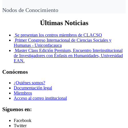
Nodos de Conocimiento
Últimas Noticias
Se presentan los centros miembros de CLACSO
Primer Congreso Internacional de Ciencias Sociales y
Humanas - Uniconfacauca
Master Class Edición Premium, Encuentro Interinstitucional
de Investigadores con Énfasis en Humanidades, Universidad
EAN.
Conócenos
¿Quiénes somos?
Documentación legal
Miembros
Acceso al correo institucional
Síguenos en:
Facebook
Twitter