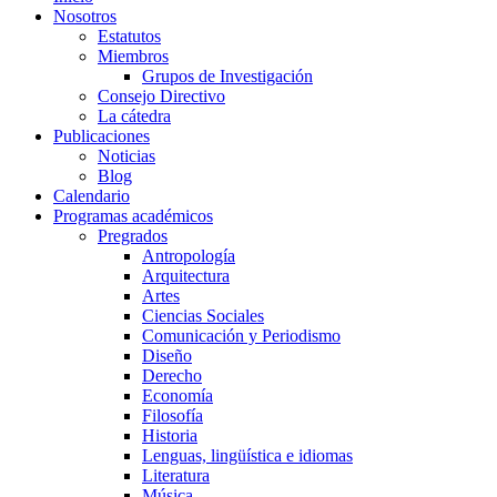
Nosotros
Estatutos
Miembros
Grupos de Investigación
Consejo Directivo
La cátedra
Publicaciones
Noticias
Blog
Calendario
Programas académicos
Pregrados
Antropología
Arquitectura
Artes
Ciencias Sociales
Comunicación y Periodismo
Diseño
Derecho
Economía
Filosofía
Historia
Lenguas, lingüística e idiomas
Literatura
Música