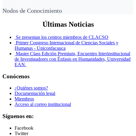
Nodos de Conocimiento
Últimas Noticias
Se presentan los centros miembros de CLACSO
Primer Congreso Internacional de Ciencias Sociales y
Humanas - Uniconfacauca
Master Class Edición Premium, Encuentro Interinstitucional
de Investigadores con Énfasis en Humanidades, Universidad
EAN.
Conócenos
¿Quiénes somos?
Documentación legal
Miembros
Acceso al correo institucional
Síguenos en:
Facebook
Twitter