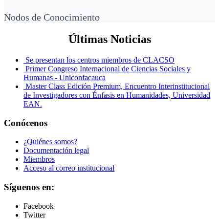
Nodos de Conocimiento
Últimas Noticias
Se presentan los centros miembros de CLACSO
Primer Congreso Internacional de Ciencias Sociales y
Humanas - Uniconfacauca
Master Class Edición Premium, Encuentro Interinstitucional
de Investigadores con Énfasis en Humanidades, Universidad
EAN.
Conócenos
¿Quiénes somos?
Documentación legal
Miembros
Acceso al correo institucional
Síguenos en:
Facebook
Twitter