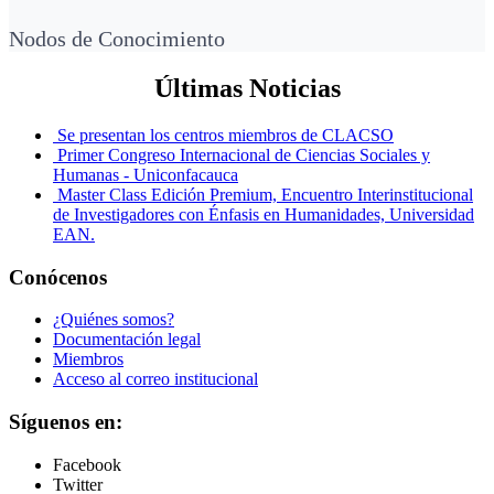
Nodos de Conocimiento
Últimas Noticias
Se presentan los centros miembros de CLACSO
Primer Congreso Internacional de Ciencias Sociales y
Humanas - Uniconfacauca
Master Class Edición Premium, Encuentro Interinstitucional
de Investigadores con Énfasis en Humanidades, Universidad
EAN.
Conócenos
¿Quiénes somos?
Documentación legal
Miembros
Acceso al correo institucional
Síguenos en:
Facebook
Twitter