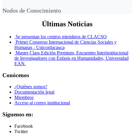
Nodos de Conocimiento
Últimas Noticias
Se presentan los centros miembros de CLACSO
Primer Congreso Internacional de Ciencias Sociales y
Humanas - Uniconfacauca
Master Class Edición Premium, Encuentro Interinstitucional
de Investigadores con Énfasis en Humanidades, Universidad
EAN.
Conócenos
¿Quiénes somos?
Documentación legal
Miembros
Acceso al correo institucional
Síguenos en:
Facebook
Twitter